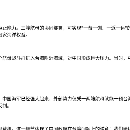
拒止能力。三艘航母的协同部署，可实现"一备一训、一近一远"
国家海洋权益。
两个航母战斗群进入台海附近海域，对中国形成巨大压力。当时
：中国海军已经强大起来，外部势力仅凭一两艘航母就能干预台
反制。
舰载机。这一细节体现了中国政府在台湾问题上的诚意：我们始