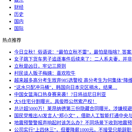
娱乐
财经
历史
国内
国际
热点推荐
今日立秋！俗语说：“最怕立秋不雷”，最怕是指啥？答案
女子跳下货车男子追逐事件后续来了：二人系夫妻，并非
立秋是凶日，牢记三原则
村民谈人贩子梅姨：喜欢吹牛
越来越多高分考生放弃985选警校 高分考生为何集体“降维
“这水只配冲马桶”，韩国向日本灾区捐水，结果…
中国女篮海口热身赛来袭！7日将战尼日利亚
大S住宅分割曝光，具俊晔公然索产权！
总计超5000万！莱昂纳德第三份隐藏合同曝光，涉嫌规
国民党推出AI发言人“郑小文” ，借助人工智能打通中央
地震预警警报声响起时该怎么办？不同场景下收到地震预
公司实行“上四休三”，但要降薪1000元，不接受只能