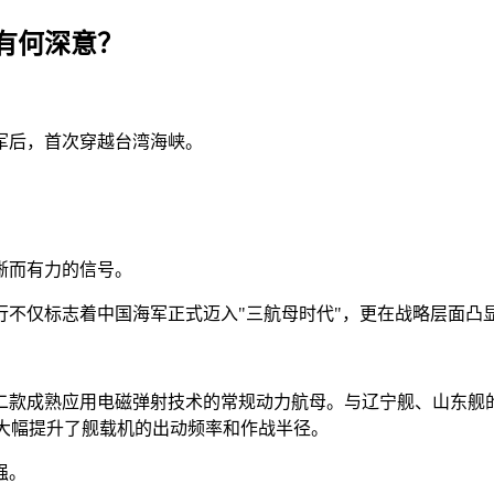
有何深意？
成军后，首次穿越台湾海峡。
晰而有力的信号。
行不仅标志着中国海军正式迈入"三航母时代"，更在战略层面凸
二款成熟应用电磁弹射技术的常规动力航母。与辽宁舰、山东舰
型，大幅提升了舰载机的出动频率和作战半径。
强。