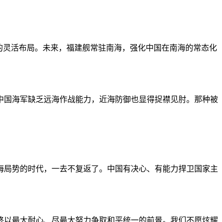
的灵活布局。未来，福建舰常驻南海，强化中国在南海的常态化
，中国海军缺乏远海作战能力，近海防御也显得捉襟见肘。那种被
海局势的时代，一去不复返了。中国有决心、有能力捍卫国家主
终以最大耐心、尽最大努力争取和平统一的前景。我们不愿炫耀