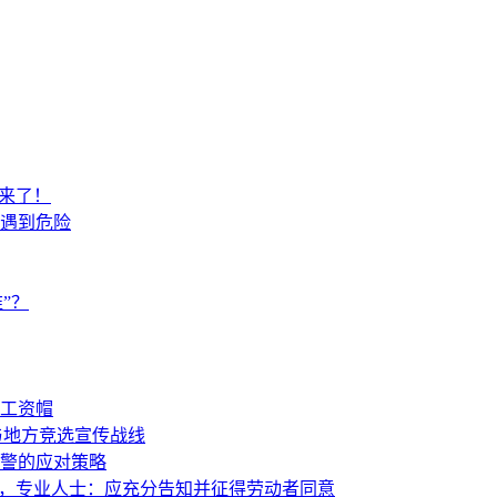
来了！
遇到危险
”？
避工资帽
与地方竞选宣传战线
警的应对策略
辞职，专业人士：应充分告知并征得劳动者同意