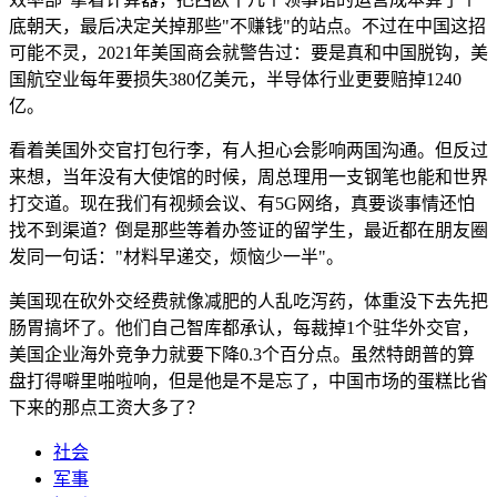
底朝天，最后决定关掉那些"不赚钱"的站点。不过在中国这招
可能不灵，2021年美国商会就警告过：要是真和中国脱钩，美
国航空业每年要损失380亿美元，半导体行业更要赔掉1240
亿。
看着美国外交官打包行李，有人担心会影响两国沟通。但反过
来想，当年没有大使馆的时候，周总理用一支钢笔也能和世界
打交道。现在我们有视频会议、有5G网络，真要谈事情还怕
找不到渠道？倒是那些等着办签证的留学生，最近都在朋友圈
发同一句话："材料早递交，烦恼少一半"。
美国现在砍外交经费就像减肥的人乱吃泻药，体重没下去先把
肠胃搞坏了。他们自己智库都承认，每裁掉1个驻华外交官，
美国企业海外竞争力就要下降0.3个百分点。虽然特朗普的算
盘打得噼里啪啦响，但是他是不是忘了，中国市场的蛋糕比省
下来的那点工资大多了？
社会
军事