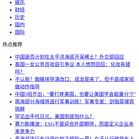
娱乐
财经
历史
国内
国际
热点推荐
中国是否计划在太平洋海底开采稀土？外交部回应
泰国一女公务员妆容引争议 本人愤怒回应：化妆有错
吗？
不认账？蜘蛛侠导演改口：成龙是来了，但不是成家班
做动作指导
中国5招齐出，“要打疼美国，也要让美国学会掂量分寸”
南海部分海域将进行军事训练！军事专家：剑指菲律宾
挑衅
罕见出手托日元，美国到底怕什么？
赛力斯康波：ESG不是迎合外部期待，而是定义企业未
来竞争力
青海祁连行车记录仪拍下惊险一幕！女子从行驶货车上