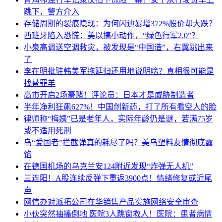
跳下，警方介入
存储周期的裂痕隐现：为何闪迪暴增372%股价却大跌？
西班牙陷入恐慌：美以搞小动作，“绿色行军2.0”？
小泉高调送空调救灾，被发现是“中国造”，右翼跳出来
了
李在明批驻韩美军拖延归还用地说明啥？真相很可能是
找替罪羊
高市开启2场豪赌！评论员：日本才是威胁制造者
半年净利狂飙627%！中国创新药，打了所有看空人的脸
律师称“梅姨”已是老年人，实际年龄仍是谜，若满75岁
或不适用死刑
乌“爱国者”拦截弹真的耗尽了吗？美乌塑料友情彻底露
馅
在德国机场的乌克兰安124附近发现“炸弹无人机”
三连阳！A股连续反弹下重返3900点！情绪修复或近尾
声
网信办对派拓公司在华销售产品实施网络安全审查
小伙突然抽搐倒地 医院3人跳窗救人！医院：患者病情