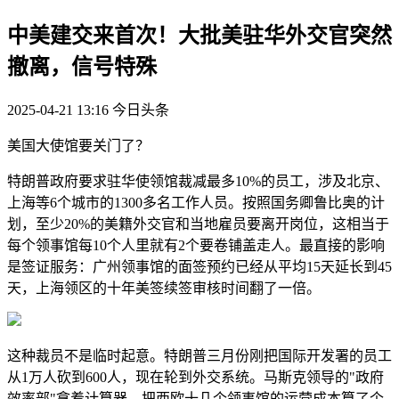
中美建交来首次！大批美驻华外交官突然
撤离，信号特殊
2025-04-21 13:16
今日头条
美国大使馆要关门了？
特朗普政府要求驻华使领馆裁减最多10%的员工，涉及北京、
上海等6个城市的1300多名工作人员。按照国务卿鲁比奥的计
划，至少20%的美籍外交官和当地雇员要离开岗位，这相当于
每个领事馆每10个人里就有2个要卷铺盖走人。最直接的影响
是签证服务：广州领事馆的面签预约已经从平均15天延长到45
天，上海领区的十年美签续签审核时间翻了一倍。
这种裁员不是临时起意。特朗普三月份刚把国际开发署的员工
从1万人砍到600人，现在轮到外交系统。马斯克领导的"政府
效率部"拿着计算器，把西欧十几个领事馆的运营成本算了个