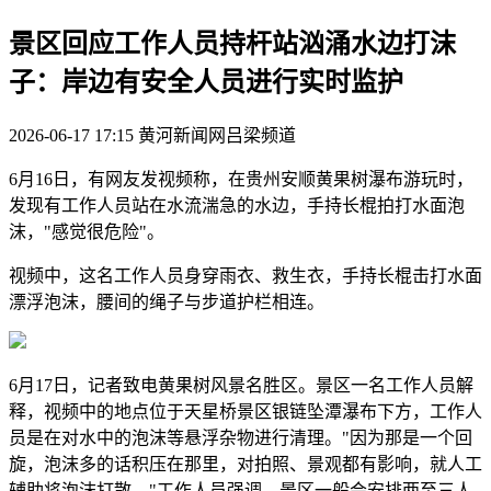
景区回应工作人员持杆站汹涌水边打沫
子：岸边有安全人员进行实时监护
2026-06-17 17:15
黄河新闻网吕梁频道
6月16日，有网友发视频称，在贵州安顺黄果树瀑布游玩时，
发现有工作人员站在水流湍急的水边，手持长棍拍打水面泡
沫，"感觉很危险"。
视频中，这名工作人员身穿雨衣、救生衣，手持长棍击打水面
漂浮泡沫，腰间的绳子与步道护栏相连。
6月17日，记者致电黄果树风景名胜区。景区一名工作人员解
释，视频中的地点位于天星桥景区银链坠潭瀑布下方，工作人
员是在对水中的泡沫等悬浮杂物进行清理。"因为那是一个回
旋，泡沫多的话积压在那里，对拍照、景观都有影响，就人工
辅助将泡沫打散。"工作人员强调，景区一般会安排两至三人