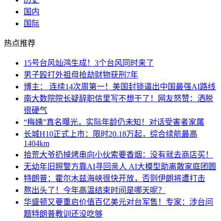
国内
国际
热点推荐
15号台风灿鸿生成！3个台风同时来了
男子殴打外祖母抢劫财物获刑7年
博主： 连续14次周第一！美国封锁逼出中国最强AI路线
南大数院院长疑辞职信里写不想干了！网友怒赞：洒脱
很硬气
“梅姨”真名曝光，实际年龄仍未知！对话受害者家属
长城H10正式上市：限时20.18万起，综合续航最高
1404km
拾荒大爷扔掉烤串向小伙索要香烟：没有就去商店买！
无幼年旧照警方靠AI寻回亲人 AI大模型助离散家庭团圆
特朗普：霍尔木兹海峡很快开放，否则伊朗将遭打击
熬出头了！今年高温结束时间是哪天呢？
华盛顿又要重启价值百亿美元对台军售！专家：涉台问
题特朗普教训还没吃够