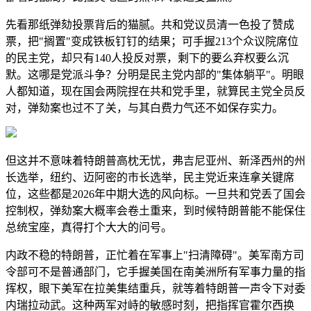
先看那纸弹劾投票背后的猫腻。共和党议员清一色投了赞成
票，把"搁置"变成铁板钉钉的结果；可手握213个众议院席位
的民主党，却只有140人投反对票，剩下的要么弃权要么沉
默。这哪是党派斗争？分明是民主党内部的"集体躺平"。明眼
人都知道，现在国会两院捏在共和党手里，就算民主党全员反
对，弹劾案也过不了关，与其白费力气还不如保存实力。
但这并不意味着特朗普高枕无忧，弗吉尼亚州、新泽西州的州
长选举，纽约、迈阿密的市长选举，民主党近来连拿关键席
位，这些都是2026年中期大选的风向标。一旦共和党丢了国会
控制权，弹劾案大概率会卷土重来，到时候特朗普能不能保住
总统宝座，真得打个大大的问号。
内政不稳的特朗普，正忙着在军事上"扫清障碍"。美军南方司
令部可不是普通部门，它手握美国在南美洲所有军事力量的指
挥权，眼下美军在拉美集结重兵，就等着特朗普一声令下对委
内瑞拉动武。这种两军对峙的敏感时刻，把指挥官霍尔西换