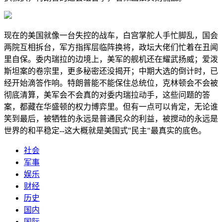
现在的美国就像一台失控的战车，白宫掌舵人手忙脚乱，国会
两院互相拆台，军方指挥层临阵换将，政坛大佬们忙着在丑闻
里自保。委内瑞拉的边境上，美军的舰机还在耀武扬威；爱泼
斯坦案的卷宗里，更多秘密还没揭开；中期大选的倒计时，已
经开始滴答作响。特朗普能不能保住总统位，克林顿会不会被
彻底清算，美军会不会真的对委内瑞拉动手，这些问题的答
案，都藏在华盛顿的权力博弈里。但有一点可以肯定，无论谁
笑到最后，被牺牲的永远是普通民众的利益，被搅动的永远是
世界的和平稳定--这大概就是美国式"民主"最真实的底色。
社会
军事
娱乐
财经
历史
国内
国际