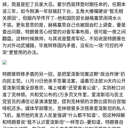
掉，简直是犯了兵家大忌。霍尔西是拜登时期任命的，任期本
该三年，如今刚满一年就被赶下台，五角大楼嘴硬说"暂无相
关原因"，但圈内早传开了--他和国防部长赫格塞思闹得水火
不容。更有意思的是，赫格塞思自己也被国会盯上调查，要是
查出问题，特朗普苦心经营的对委军事布局，很可能一夜之间
翻盘。这种时候换帅，与其说是整肃军纪，不如说是特朗普在
为对外动武铺路，毕竟转移国内矛盾，没有比一场"可控的冲
突"更管用的办法。
特朗普转移矛盾的另一招，是把爱泼斯坦案这颗"政治炸弹"扔
向民主党。11月19日他亲手签署法案，逼着司法部30天内公开
爱泼斯坦案全部卷宗，嘴上喊着"还受害者公道"，实则枪口对
准了克林顿。共和党公布的2万多页文件里，爱泼斯坦与民主
党官员的通信记录清清楚楚，提到克林顿的次数比提到白宫咖
啡机还多。媒体早就曝光，克林顿曾多次搭乘爱泼斯坦的私人
飞机，虽然他的发言人反复强调"什么都不知道"，但这种辩解
和特朗普说"我不认识爱泼斯坦"一样苍白--要知道，特朗普自