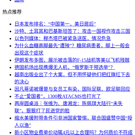
热点推荐
日本发布排名：“中国第一，美日居后”
沙特、土耳其和巴基斯坦签了：攻击一国视作攻击三国
以色列媒体：穆杰塔巴被紧急送医，情况危急
为什么血糖高脚最先“遭殃”？糖尿病患者，脚上一般会
出现这个症状
伊朗发布多图，展示被击落的F-15战机等美以飞机残骸
德国机场出现携爆无人机，“俄罗斯干预选举”？
越南出版业出了个大案，但不用怀疑他们把红旗扛下去
的决心
因凡蒂诺被爆曾与女员工有染，国际足联、欧足联回应
不止“爱国者”，1300枚ATACMS也打光了
两岸圆桌派｜张维为、唐湘龙：陈佩琪大陆行“未失
联”，狠狠打了民进党的脸
缩水美援附带条件引非洲国家警惕，联合国盛赞中国“授
人以渔”
新小区物业费单价动辄4元以上合理吗？为何质价不符成