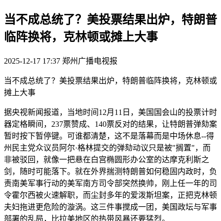
当不成总统了？美投票结果出炉，特朗普
临阵换将，克林顿或摊上大事
2025-12-17 17:37
郑州广播电视报
当不成总统了？美投票结果出炉，特朗普临阵换将，克林顿或
摊上大事
据央视新闻报道，当地时间12月11日，美国国会山的投票计时
器定格瞬间，237票赞成、140票反对的结果，让特朗普弹劾案
暂时按下暂停键。可谁都清楚，这不是落幕而是中场休息--得
州民主党众议员阿尔·格林提交的弹劾动议只是被"搁置"，而
非被驳回，就像一把悬在白宫椭圆形办公室的达摩克利斯之
剑，随时可能落下。就在外界揣测特朗普如何稳固内政时，负
责南美军事行动的美军南方司令部突然换帅，刚上任一年的司
令霍尔西被火速解职，而尘封多年的爱泼斯坦案，正把克林顿
夫妇拖进更危险的漩涡。这三件事搅成一团，美国政坛与军事
部署的乱局，比拉美地区的热带风暴还要猛烈。