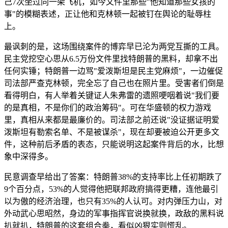
己7次坐过同一架飞机，如今文件里那些"他知道那些女孩的
事"的模糊表述，正让他和克林顿一起被钉在舆论的耻辱柱
上。
最讽刺的是，这场围绕案件的博弈早已沦为两党互撕的工具。
民主党挖空心思从6.5万份文件里找特朗普的黑料，却拿不出
任何实锤；特朗普一边骂"爱泼斯坦是民主党麻烦"，一边催促
司法部严查克林顿，完全忘了自己也在照片里。受害者们倒是
看得明白，有人举着关键证人朱弗雷的遗照哽咽着说"我们要
的是真相，不是你们的政治筹码"。可在华盛顿的权力游戏
里，真相从来都是最廉价的。司法部之前还说"没证据证明爱
泼斯坦有勒索名单、不是被谋杀"，现在却要被迫公开更多文
件，这种前后矛盾的表态，只能说明这起案件背后的水，比想
象中深得多。
民意调查早给出了答案：特朗普38%的支持率比上任初期跌了
9个百分点，53%的人觉得他把联邦政府搞得更糟，连他最引
以为傲的经济治理，也只有35%的人认可。对内弹压力山，对
外动武心思昭然，身边的军事指挥官说换就换，政敌的黑料说
扒就扒，特朗普的这套组合拳，看似凶狠实则慌乱。