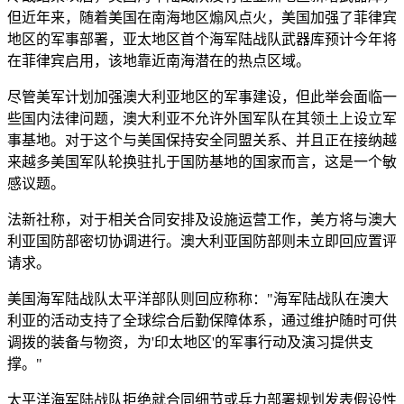
但近年来，随着美国在南海地区煽风点火，美国加强了菲律宾
地区的军事部署，亚太地区首个海军陆战队武器库预计今年将
在菲律宾启用，该地靠近南海潜在的热点区域。
尽管美军计划加强澳大利亚地区的军事建设，但此举会面临一
些国内法律问题，澳大利亚不允许外国军队在其领土上设立军
事基地。对于这个与美国保持安全同盟关系、并且正在接纳越
来越多美国军队轮换驻扎于国防基地的国家而言，这是一个敏
感议题。
法新社称，对于相关合同安排及设施运营工作，美方将与澳大
利亚国防部密切协调进行。澳大利亚国防部则未立即回应置评
请求。
美国海军陆战队太平洋部队则回应称称："海军陆战队在澳大
利亚的活动支持了全球综合后勤保障体系，通过维护随时可供
调拨的装备与物资，为'印太地区'的军事行动及演习提供支
撑。"
太平洋海军陆战队拒绝就合同细节或兵力部署规划发表假设性