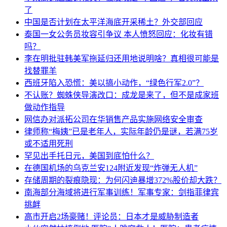
了
中国是否计划在太平洋海底开采稀土？外交部回应
泰国一女公务员妆容引争议 本人愤怒回应：化妆有错
吗？
李在明批驻韩美军拖延归还用地说明啥？真相很可能是
找替罪羊
西班牙陷入恐慌：美以搞小动作，“绿色行军2.0”？
不认账？蜘蛛侠导演改口：成龙是来了，但不是成家班
做动作指导
网信办对派拓公司在华销售产品实施网络安全审查
律师称“梅姨”已是老年人，实际年龄仍是谜，若满75岁
或不适用死刑
罕见出手托日元，美国到底怕什么？
在德国机场的乌克兰安124附近发现“炸弹无人机”
存储周期的裂痕隐现：为何闪迪暴增372%股价却大跌？
南海部分海域将进行军事训练！军事专家：剑指菲律宾
挑衅
高市开启2场豪赌！评论员：日本才是威胁制造者