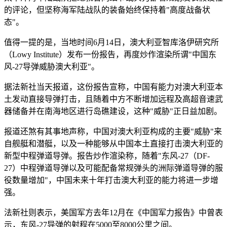
的评论，但坚称海军陆战队的装备始终保持着"高度战备状
态"。
值得一提的是，当地时间6月14日，澳大利亚智库洛伊研究所
（Lowy Institute）发布一份报告，再度炒作渲染所谓"中国东
风-27导弹威胁澳大利亚"。
据法新社当天报道，这份报告宣称，中国有能力对澳大利亚本
土发动直接导弹打击，且随着中方不断增加远程及高超音速武
器储备并在南海地区进行岛礁建设，这种"威胁"正日益加剧。
报道还煞有其事地声称，中国对澳大利亚构成的主要"威胁"来
自舰艇和潜艇，以及一种能够从中国本土直接打击澳大利亚的
新型中程弹道导弹。报告炒作渲染称，随着"东风-27（DF-
27）中程弹道导弹以及可能配备常规弹头的洲际弹道导弹的服
役数量增加"，中国未来十年打击澳大利亚的能力将进一步增
强。
法新社则表示，美国军方去年12月在《中国军力报告》中曾表
示，东风-27导弹的射程在5000至8000公里之间。