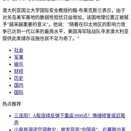
澳大利亚国立大学国际安全教授约翰·布莱克斯兰表示，由于
对关岛美军基地的脆弱性担忧日益增加，该国地理位置正被赋
予"越来越重要的意义"。他说："随着在印太地区的影响力竞
争已达到一代以来的最高水平，美国海军陆战队寻求澳大利亚
提供此类储存设施也就不足为奇了。"
社会
军事
娱乐
财经
历史
国内
国际
热点推荐
三连阳！A股连续反弹下重返3900点！情绪修复或近尾
声
小泉高调送空调救灾，被发现是“中国造”，右翼跳出来