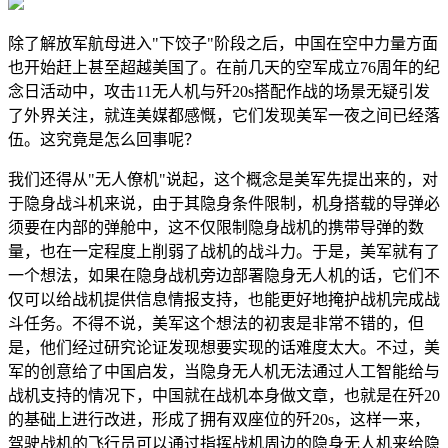
除了解放军航母进入"下饺子"阶段之后，中国在空中力量方面
也开始赶上甚至超越美国了。在前几天的空军成立76周年的纪
念日活动中，攻击11无人机与歼20s搭配作战的场景无疑引发
了外界关注，就连美媒都感慨，它们发现美军一夜之间已经落
伍。这究竟是怎么回事呢？
我们还得从"无人僚机"说起，这个概念是美军先提出来的，对
于隐身战斗机来说，由于其隐身条件限制，机身搭载的导弹必
须要在内部的弹舱中，这不仅限制隐身战机的携带导弹的数
量，也在一定程度上削弱了战机的战斗力。于是，美军就有了
一个想法，如果在隐身战机旁边部署隐身无人机的话，它们不
仅可以给战机提供信息情报支持，也能更好地掩护战机完成战
斗任务。不得不说，美军这个想法的初衷是非常不错的，但
是，他们经过研究论证发现想要实现的话难度太大。不过，美
军的创意给了中国启发，当隐身无人机无法通过人工智能给与
战机支持的情况下，中国就在战机本身做文章，也就是在歼20
的基础上进行改进，形成了拥有双座位的歼20s，这样一来，
驾驶战机的飞行员可以通过指挥战机周边的隐身无人机来给隐