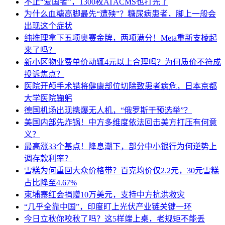
不止“爱国者”，1300枚ATACMS也打光了
为什么血糖高脚最先“遭殃”？糖尿病患者，脚上一般会
出现这个症状
纯推理拿下五项奥赛金牌，两项满分！Meta重新支棱起
来了吗？
新小区物业费单价动辄4元以上合理吗？为何质价不符成
投诉焦点？
医院开颅手术错将健康部位切除致患者病危，日本京都
大学医院鞠躬
德国机场出现携爆无人机，“俄罗斯干预选举”？
美国内部先炸锅！中方多维度依法回击美方打压有何意
义？
最高涨33个基点！降息潮下，部分中小银行为何逆势上
调存款利率？
雪糕为何重回大众价格带？百克均价仅2.2元，30元雪糕
占比降至4.67%
柬埔寨红会捐赠10万美元，支持中方抗洪救灾
“几乎全靠中国”，印度盯上光伏产业链关键一环
今日立秋你咬秋了吗？这5样端上桌，老规矩不能丢