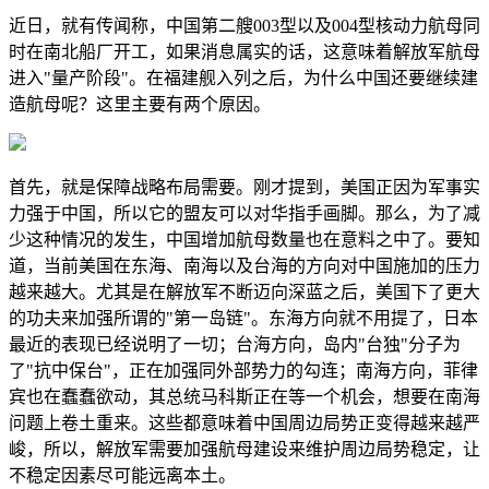
近日，就有传闻称，中国第二艘003型以及004型核动力航母同
时在南北船厂开工，如果消息属实的话，这意味着解放军航母
进入"量产阶段"。在福建舰入列之后，为什么中国还要继续建
造航母呢？这里主要有两个原因。
首先，就是保障战略布局需要。刚才提到，美国正因为军事实
力强于中国，所以它的盟友可以对华指手画脚。那么，为了减
少这种情况的发生，中国增加航母数量也在意料之中了。要知
道，当前美国在东海、南海以及台海的方向对中国施加的压力
越来越大。尤其是在解放军不断迈向深蓝之后，美国下了更大
的功夫来加强所谓的"第一岛链"。东海方向就不用提了，日本
最近的表现已经说明了一切；台海方向，岛内"台独"分子为
了"抗中保台"，正在加强同外部势力的勾连；南海方向，菲律
宾也在蠢蠢欲动，其总统马科斯正在等一个机会，想要在南海
问题上卷土重来。这些都意味着中国周边局势正变得越来越严
峻，所以，解放军需要加强航母建设来维护周边局势稳定，让
不稳定因素尽可能远离本土。