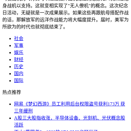
身战机以支持。这就变相实现了"无人僚机"的概念。这次纪念
日活动，无疑就是一次成果展示。如果这些再跟航母搭配作战
的话，那解放军的远洋作战能力将大幅度提升。届时，美军为
所欲为的时代也就彻底结束了。
社会
军事
娱乐
财经
历史
国内
国际
热点推荐
网易《梦幻西游》员工利用后台权限盗号获利173万 获
三年缓刑
A股三大股指收涨，半导体设备、光刻机、光伏概念股
活跃