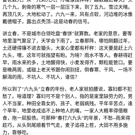
几个九，刺骨的寒气一层一层压下来，到了五九，雪过天晴。
再顶几天，大地松动了。六九一来，风有点软，河边堆的冰像
戴德帽子，露出点秃顶--这是动春的信号。
讲立春，不是城市白领吃盘"春饼"就算数。老家的意思，要等
地里湿气聚足了，天学会下雨了。立春那阵，哪怕刚翻过年，
土还硬得锤不进去锄头，大家心里都有杆秤：这天要是赶上六
九头，嘿，这年可就指望有盼。为啥？雨水不等人。春耕得赶
早，雨水来的多，土地醒得快，小麦发得齐，颗粒能管口。要
是晚两周，或碰上老天爷跟你闹别扭，倒春寒、干风、一场不
解渴的雨，不坑人、不坑人，谁信？
所以到了"六九头"立春的年份，老人家就拍腰说，寡妇都不犯
愁了。啥道理？寡妇可不是个别人，指的是家里缺劳力的，男
人不当家，种田全靠女的、孩子、老弱病残。平年辛苦点，逢
个旱年，地里收成追不上种地人的嘴，一家人大概率得借粮
食，拖一屁股债。可那种"春打六九头"的年景，不愁--雨来得
趁巧，从头到尾顺着节气走，麦子追得上茬，大田不用多施
力，靠够吃。