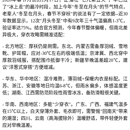
了"冰上走"的最冷时段，加上今年"冬至在月头"的节气特点，
老辈人"冬至在月头，春节不穿袄"的说法有了一定依据--近30
年数据显示，12次"月头冬至"中有9次年三十气温偏高1-3℃，
验证率达75%。结合官方预测，今年春节整体偏暖，但南北差
异极大，穿衣攻略需精准适配：
- 北方地区：厚袄仍是刚需。东北、内蒙古需备厚羽绒、雪地
靴、护耳帽，应对-30℃左右的极端低温；京津冀、西北穿中
厚款羽绒服，搭配围巾抵御干冷；新疆早晚温差超20℃，建
议"洋葱式穿搭"方便增减。
- 华东、华中地区：湿冷难熬，薄羽绒+保暖内衣是标配。江
苏、浙江、安徽等地日均温6-8℃，但雨水偏多，体感温度更
低；湖南、江西需防范阶段性雨雪冰冻，备防滑鞋很关键。
- 华南、西南地区：多能"少穿衣"。广东、广西、福建气温多
在15℃以上，白天穿薄外套、毛衣即可，需警惕"回南天"带来
的潮湿；四川、云南（高海拔除外）温暖舒适，带件轻便外套
应对早晚温差。