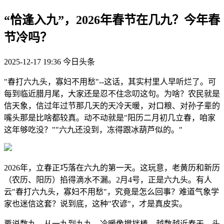
“恰逢入九”，2026年春节在几九？今年春
节冷吗？
2025-12-17 19:36
今日头条
"春打六九头，寡妇不用愁"--这话，其实村里人早听烂了。可
每到临近腊月尾，大家还是忍不住念叨这句。为啥？农民就是
信天象，信过年过节那几天的天冷天暖，对口粮、对孙子辈的
嘴头那是比啥都较真。动不动就是"阳历二月初几立春，咱家
这年够吃没？""六九还没到，冻得跟冰葫芦似的。"
2026年，立春正巧落在六九的第一天。这玩意，老黄历和新历
（农历、阳历）掐得滴水不漏。2月4号，正是六九头。有人
云"春打六九头，寡妇不用愁"，究竟是怎么回事？难道气象学
家也迷信这套？说到底，这种"农谚"，才是真皮实。
要说数九，从一九到九九，冷暖像搅拌棒，越数越近春天。头