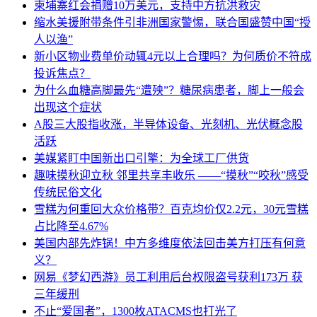
柬埔寨红会捐赠10万美元，支持中方抗洪救灾
缩水美援附带条件引非洲国家警惕，联合国盛赞中国“授
人以渔”
新小区物业费单价动辄4元以上合理吗？为何质价不符成
投诉焦点？
为什么血糖高脚最先“遭殃”？糖尿病患者，脚上一般会
出现这个症状
A股三大股指收涨，半导体设备、光刻机、光伏概念股
活跃
美媒紧盯中国新出口引擎：为全球工厂供货
趣味摸秋迎立秋 邻里共享丰收乐 ——“摸秋”“咬秋”感受
传统民俗文化
雪糕为何重回大众价格带？百克均价仅2.2元，30元雪糕
占比降至4.67%
美国内部先炸锅！中方多维度依法回击美方打压有何意
义？
网易《梦幻西游》员工利用后台权限盗号获利173万 获
三年缓刑
不止“爱国者”，1300枚ATACMS也打光了