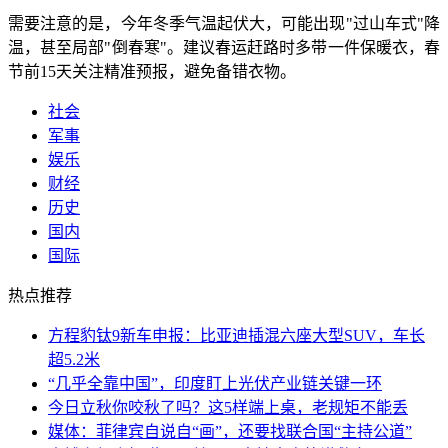
需要注意的是，今年冬季气温起伏大，可能出现"过山车式"降
温，甚至局部"倒春寒"。建议春运赶路时多带一件保暖衣，春
节前15天关注精准预报，避免备错衣物。
社会
军事
娱乐
财经
历史
国内
国际
热点推荐
方程豹钛9新车申报：比亚迪插混六座大型SUV，车长
超5.2米
“几乎全靠中国”，印度盯上光伏产业链关键一环
今日立秋你咬秋了吗？这5样端上桌，老规矩不能丢
媒体：菲律宾自说自“画”，还要找联合国“主持公道”