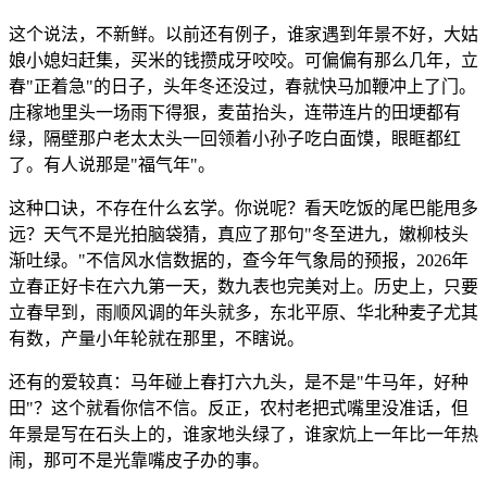
这个说法，不新鲜。以前还有例子，谁家遇到年景不好，大姑
娘小媳妇赶集，买米的钱攒成牙咬咬。可偏偏有那么几年，立
春"正着急"的日子，头年冬还没过，春就快马加鞭冲上了门。
庄稼地里头一场雨下得狠，麦苗抬头，连带连片的田埂都有
绿，隔壁那户老太太头一回领着小孙子吃白面馍，眼眶都红
了。有人说那是"福气年"。
这种口诀，不存在什么玄学。你说呢？看天吃饭的尾巴能甩多
远？天气不是光拍脑袋猜，真应了那句"冬至进九，嫩柳枝头
渐吐绿。"不信风水信数据的，查今年气象局的预报，2026年
立春正好卡在六九第一天，数九表也完美对上。历史上，只要
立春早到，雨顺风调的年头就多，东北平原、华北种麦子尤其
有数，产量小年轮就在那里，不瞎说。
还有的爱较真：马年碰上春打六九头，是不是"牛马年，好种
田"？这个就看你信不信。反正，农村老把式嘴里没准话，但
年景是写在石头上的，谁家地头绿了，谁家炕上一年比一年热
闹，那可不是光靠嘴皮子办的事。