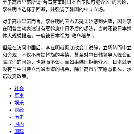
至于高市早苗所谓"台湾有事时日本自卫队可能介入"的言论，
李在明也选择了回避，并强调了韩国的中立立场。
对于高市早苗而言，李在明的表态无疑让她感到失望，因为李
在明曾主动表达过有意斡旋中日矛盾的想法，当时还被日本媒
体大规模报道，一度被日本视为"救命稻草"。
但是在访问中国后，李在明就彻底改变了说辞，立场转而中立
和旁观，不仅不再提斡旋的事情，甚至对中日韩领导人峰会面
临取消的问题，也避而不谈。而如果韩国拒绝介入，日本就更
没有与中国建立沟通渠道的机会，除非高市早苗愿意低头，承
诺改变政策。
社会
军事
娱乐
财经
历史
国内
国际