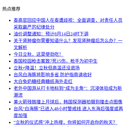
热点推荐
泰高官回应中国人在泰遭歧视：全面调查，对责任人员
采取最严厉纪律处分
油价调整通知：预计8月14日24时下调
关于肾肿瘤你需要知道什么？发现肾肿瘤后怎么办？一
文解析
今日立秋，这菜使劲吃！
泰国校园枪击案致7死15伤，枪手为初中生
立秋≠降温！立秋但高温还没退场
台风白海豚将影响多省 防护指南请收好
大白兔奶糖经典糖纸海外走红
老外中国游从打卡地标到“成为主角”：沉浸体验成为新
潮流
美火箭残骸撞上月球后，韩国探测器拍摄到撞击点图像
台风“白海豚”已进入48小时警戒线 进入东海后强度或再
度加强
“立秋的仪式感”冲上热搜，你将如何开启你的秋天？