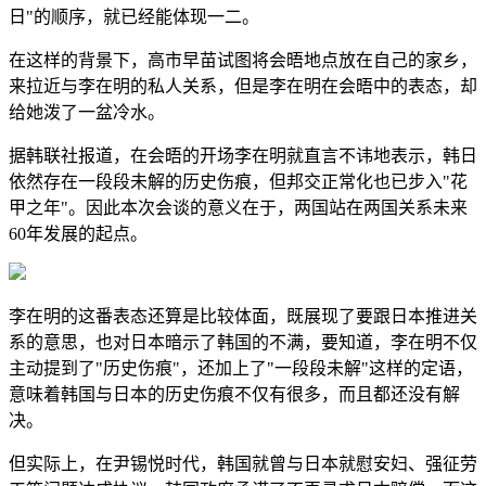
日"的顺序，就已经能体现一二。
在这样的背景下，高市早苗试图将会晤地点放在自己的家乡，
来拉近与李在明的私人关系，但是李在明在会晤中的表态，却
给她泼了一盆冷水。
据韩联社报道，在会晤的开场李在明就直言不讳地表示，韩日
依然存在一段段未解的历史伤痕，但邦交正常化也已步入"花
甲之年"。因此本次会谈的意义在于，两国站在两国关系未来
60年发展的起点。
李在明的这番表态还算是比较体面，既展现了要跟日本推进关
系的意思，也对日本暗示了韩国的不满，要知道，李在明不仅
主动提到了"历史伤痕"，还加上了"一段段未解"这样的定语，
意味着韩国与日本的历史伤痕不仅有很多，而且都还没有解
决。
但实际上，在尹锡悦时代，韩国就曾与日本就慰安妇、强征劳